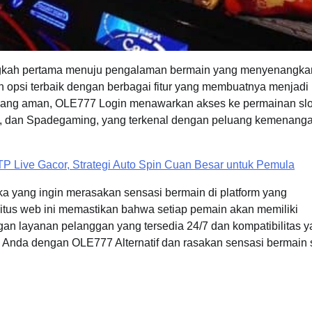
angkah pertama menuju pengalaman bermain yang menyenangka
h opsi terbaik dengan berbagai fitur yang membuatnya menjadi 
 yang aman,
OLE777 Login
menawarkan akses ke permainan slot
ero, dan Spadegaming, yang terkenal dengan peluang kemenang
P Live Gacor, Strategi Auto Spin Cuan Besar untuk Pemula
ka yang ingin merasakan sensasi bermain di platform yang
us web ini memastikan bahwa setiap pemain akan memiliki
an layanan pelanggan yang tersedia 24/7 dan kompatibilitas 
an Anda dengan
OLE777 Alternatif
dan rasakan sensasi bermain s