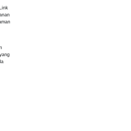
Link
manan
caman
n
 yang
da