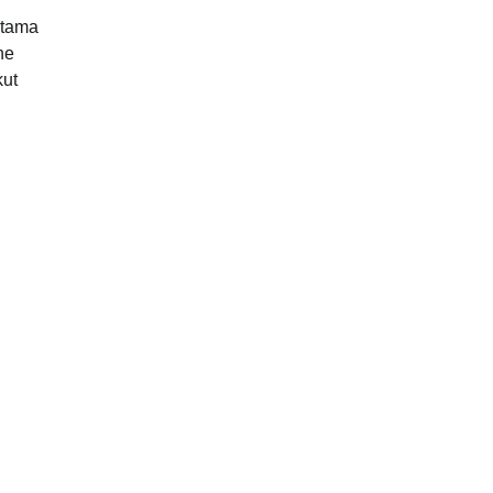
utama
ne
kut