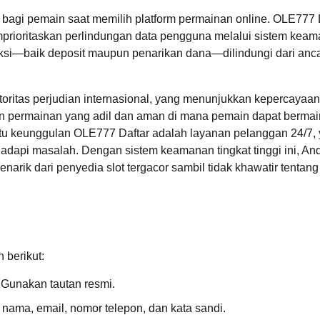
gi pemain saat memilih platform permainan online.
OLE777 
emprioritaskan perlindungan data pengguna melalui sistem kea
saksi—baik deposit maupun penarikan dana—dilindungi dari an
otoritas perjudian internasional, yang menunjukkan kepercayaan
 permainan yang adil dan aman di mana pemain dapat bermai
atu keunggulan
OLE777 Daftar
adalah layanan pelanggan 24/7,
dapi masalah. Dengan sistem keamanan tingkat tinggi ini, An
arik dari penyedia slot tergacor sambil tidak khawatir tentang
h berikut:
. Gunakan tautan resmi.
 nama, email, nomor telepon, dan kata sandi.