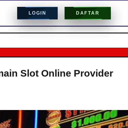
LOGIN
DAFTAR
in Slot Online Provider