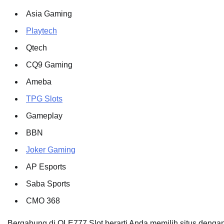
Asia Gaming
Playtech
Qtech
CQ9 Gaming
Ameba
TPG Slots
Gameplay
BBN
Joker Gaming
AP Esports
Saba Sports
CMO 368
Bergabung di
OLE777 Slot
berarti Anda memilih situs dengan