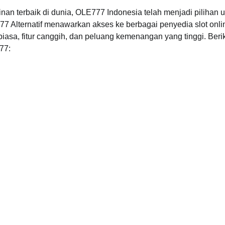
an terbaik di dunia,
OLE777 Indonesia
telah menjadi pilihan 
7 Alternatif
menawarkan akses ke berbagai penyedia slot onli
biasa, fitur canggih, dan peluang kemenangan yang tinggi
. Beri
777
: