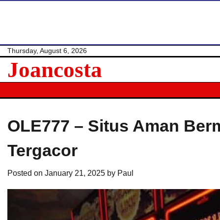
Skip
Thursday, August 6, 2026
Joancosta
to
content
OLE777 – Situs Aman Berma
Tergacor
Posted on
January 21, 2025
by
Paul